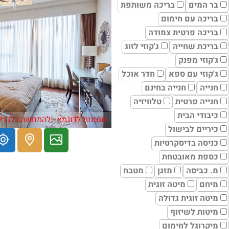
בר המים
בריכה משותפת
בריכה עם חימום
בריכה פרטית צמודה
בריכת שחייה
ג'קוזי לזוג
ג'קוזי מפנק
ג'קוזי עם ספא
חדר אוכל
חנייה
חנייה בחינם
חנייה פרטית
טלוויזיה
כיבודי הבית
תמונות לדוגמא - להמחשה בלבד!
כיריים לבישול
כניסה בדיסקרטיות
כספת מאובטחת
מ. כביסה
מזגן
מטבח
מיחם
מיטה זוגית
מיטה זוגית גדולה
מיטות לשיזוף
מיקרוגל לחימום