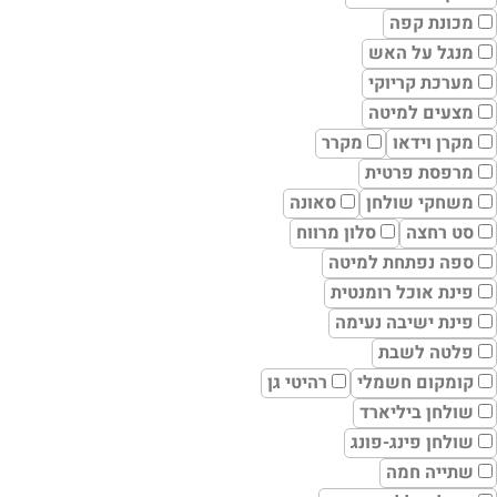
מכונת קפה
מנגל על האש
מערכת קריוקי
מצעים למיטה
מקרן וידאו
מקרר
מרפסת פרטית
משחקי שולחן
סאונה
סט רחצה
סלון מרווח
ספה נפתחת למיטה
פינת אוכל רומנטית
פינת ישיבה נעימה
פלטה לשבת
קומקום חשמלי
רהיטי גן
שולחן ביליארד
שולחן פינג-פונג
שתייה חמה