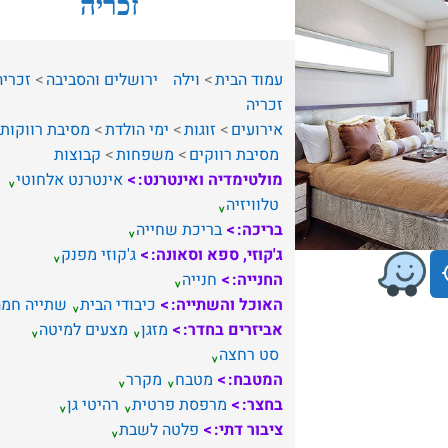
זכריה
עמוד הבית
וילה
ירושלים והסביבה
זכריה
זכריה
אירועים
זוגות
ימי הולדת
מסיבת רווקות
מסיבת רווקים
משפחות
קבוצות
מולטימדיה ואינטרנט:
אינטרנט אלחוטי
טלוויזיה
בריכה:
בריכת שחייה
ג'קוזי, ספא וסאונה:
ג'קוזי מפנק
החנייה:
חנייה
האוכל והשתייה:
כיבודי הבית
שתייה חמה
אביזרים בחדר:
מזגן
מצעים למיטה
סט רחצה
המטבח:
מטבח
מקרר
בחצר:
מרפסת פרטית
רהיטי גן
ציבור דתי:
פלטה לשבת