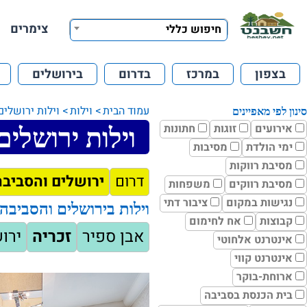
צימרים
חיפוש כללי
בצפון
במרכז
בדרום
בירושלים
עמוד הבית
וילות
וילות ירושלים
סינון לפי מאפיינים
אירועים
זוגות
חתונות
וילות ירושלים
ימי הולדת
מסיבות
מסיבת רווקות
דרום
ירושלים והסביבה
מסיבת רווקים
משפחות
נגישות במקום
ציבור דתי
וילות בירושלים והסביבה
קבוצות
אח לחימום
אבן ספיר
זכריה
ירו
אינטרנט אלחוטי
אינטרנט קווי
ארוחת-בוקר
בית הכנסת בסביבה