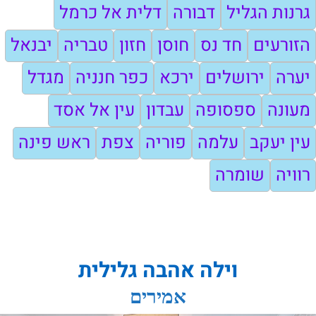
גרנות הגליל
דבורה
דלית אל כרמל
הזורעים
חד נס
חוסן
חזון
טבריה
יבנאל
יערה
ירושלים
ירכא
כפר חנניה
מגדל
מעונה
ספסופה
עבדון
עין אל אסד
עין יעקב
עלמה
פוריה
צפת
ראש פינה
רוויה
שומרה
וילה אהבה גלילית
אמירים