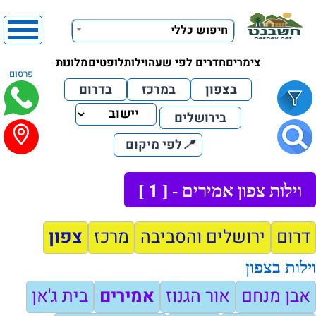
חיפוש כללי
צימרים
חדרים לפי שעה
וילות
לופטים
מלונות
פרסום
בצפון
במרכז
בדרום
בירושלים
📍
לפי מיקום
1
וילות צפון אמירים - [
]
דרום
ירושלים והסביבה
מרכז
צפון
וילות בצפון
אבן מנחם
אור הגנוז
אמירים
בית ג'אן