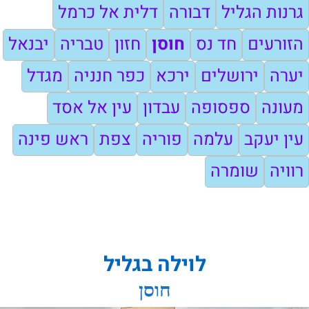
גרנות הגליל
דבורה
דלית אל כרמל
הזורעים
חד נס
חוסן
חזון
טבריה
יבנאל
יערה
ירושלים
ירכא
כפר חנניה
מגדל
מעונה
ספסופה
עבדון
עין אל אסד
עין יעקב
עלמה
פוריה
צפת
ראש פינה
רוויה
שומרה
לוילה בגליל
חוסן