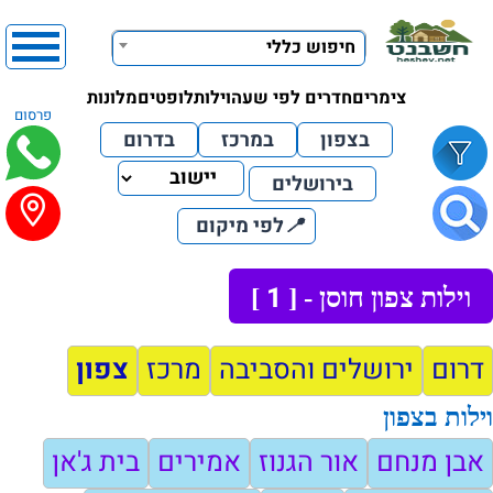
חיפוש כללי
צימרים
חדרים לפי שעה
וילות
לופטים
מלונות
פרסום
בצפון
במרכז
בדרום
בירושלים
📍
לפי מיקום
1
וילות צפון חוסן - [
]
דרום
ירושלים והסביבה
מרכז
צפון
וילות בצפון
אבן מנחם
אור הגנוז
אמירים
בית ג'אן