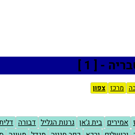
בריה - [
1
]
בה
מרכז
צפון
אמירים
בית ג'אן
גרנות הגליל
דבורה
דלית
ירושלים
ירכא
כפר חנניה
מגדל
מעונה
ס