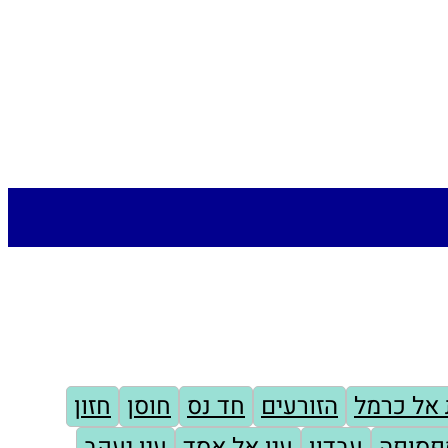
 אל כרמל
הזורעים
חד נס
חוסן
חזון
פסופה
עבדון
עין אל אסד
עין יעקב