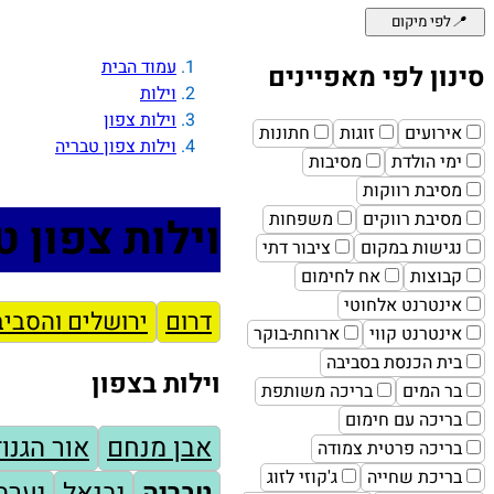
📍
לפי מיקום
עמוד הבית
סינון לפי מאפיינים
וילות
וילות צפון
אירועים
זוגות
חתונות
וילות צפון טבריה
ימי הולדת
מסיבות
מסיבת רווקות
מסיבת רווקים
משפחות
וילות צפון ט
נגישות במקום
ציבור דתי
קבוצות
אח לחימום
אינטרנט אלחוטי
דרום
ירושלים והסבי
אינטרנט קווי
ארוחת-בוקר
בית הכנסת בסביבה
וילות בצפון
בר המים
בריכה משותפת
בריכה עם חימום
אבן מנחם
אור הגנוז
בריכה פרטית צמודה
בריכת שחייה
ג'קוזי לזוג
טבריה
יבנאל
יערה