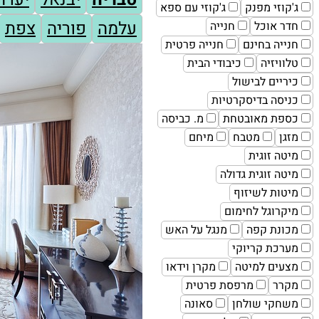
ג'קוזי מפנק
ג'קוזי עם ספא
עלמה
פוריה
צפת
חדר אוכל
חנייה
חנייה בחינם
חנייה פרטית
טלוויזיה
כיבודי הבית
כיריים לבישול
כניסה בדיסקרטיות
כספת מאובטחת
מ. כביסה
מזגן
מטבח
מיחם
מיטה זוגית
מיטה זוגית גדולה
מיטות לשיזוף
מיקרוגל לחימום
מכונת קפה
מנגל על האש
מערכת קריוקי
מצעים למיטה
מקרן וידאו
מקרר
מרפסת פרטית
משחקי שולחן
סאונה