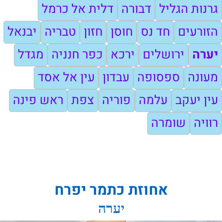
גרנות הגליל
דבורה
דלית אל כרמל
הזורעים
חד נס
חוסן
חזון
טבריה
יבנאל
יערה
ירושלים
ירכא
כפר חנניה
מגדל
מעונה
ספסופה
עבדון
עין אל אסד
עין יעקב
עלמה
פוריה
צפת
ראש פינה
רוויה
שומרה
אחוזת כתמר יפרח
יערה