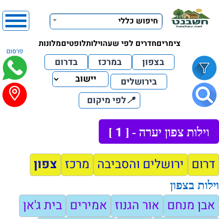
חיפוש כללי
צימרים
חדרים לפי שעה
וילות
לופטים
מלונות
פרסום
בצפון
במרכז
בדרום
בירושלים
📍
לפי מיקום
1
וילות צפון יערה - [
]
דרום
ירושלים והסביבה
מרכז
צפון
וילות בצפון
אבן מנחם
אור הגנוז
אמירים
בית ג'אן