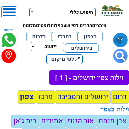
חיפוש כללי
צימרים
חדרים לפי שעה
וילות
לופטים
מלונות
פרסום
בצפון
במרכז
בדרום
בירושלים
📍
לפי מיקום
1
וילות צפון ירושלים - [
]
דרום
ירושלים והסביבה
מרכז
צפון
וילות בצפון
אבן מנחם
אור הגנוז
אמירים
בית ג'אן