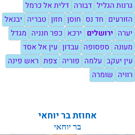
גרנות הגליל
דבורה
דלית אל כרמל
הזורעים
חד נס
חוסן
חזון
טבריה
יבנאל
יערה
ירושלים
ירכא
כפר חנניה
מגדל
מעונה
ספסופה
עבדון
עין אל אסד
עין יעקב
עלמה
פוריה
צפת
ראש פינה
רוויה
שומרה
אחוזת בר יוחאי
בר יוחאי