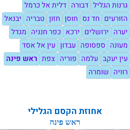
גרנות הגליל
דבורה
דלית אל כרמל
הזורעים
חד נס
חוסן
חזון
טבריה
יבנאל
יערה
ירושלים
ירכא
כפר חנניה
מגדל
מעונה
ספסופה
עבדון
עין אל אסד
עין יעקב
עלמה
פוריה
צפת
ראש פינה
רוויה
שומרה
אחוזת הקסם הגלילי
ראש פינה