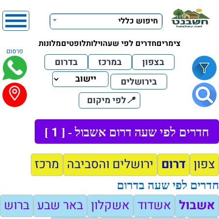
חיפוש כללי
צימרים
חדרים לפי שעה
וילות
לופטים
מלונות
פרסום
בצפון
במרכז
בדרום
בירושלים
📍
לפי מיקום
1
חדרים לפי שעה דרום אשבול - [
]
צפון
דרום
ירושלים והסביבה
מרכז
חדרים לפי שעה בדרום
אשבול
אשדוד
אשקלון
באר שבע
ברוש