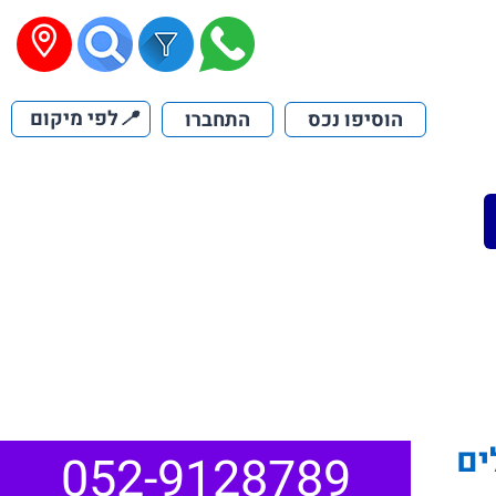
📍
לפי מיקום
הוסיפו נכס
התחברו
ים
052-9128789