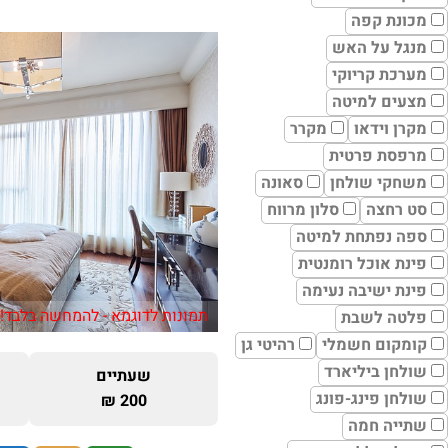
מכונת קפה
מנגל על האש
מערכת קריוקי
מצעים למיטה
מקרן וידאו
מקרר
מרפסת פרטית
משחקי שולחן
סאונה
סט רחצה
סלון מרווח
ספה נפתחת למיטה
פינת אוכל רומנטית
פינת ישיבה נעימה
תמונות לדוגמא - להמחשה בלבד!
פלטה לשבת
קומקום חשמלי
רהיטי גן
שולחן ביליארד
שעתיים
שולחן פינג-פונג
200 ₪
שתייה חמה