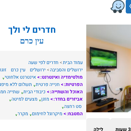
חדרים לי ולך
עין כרם
עמוד הבית
חדרים לפי שעה
ירושלים והסביבה
ירושלים
עין כרם
זוגו
מולטימדיה ואינטרנט:
אינטרנט אלחוטי
הפרטיות:
חנייה פרטית
תשלום ללא מיפג
האוכל והשתייה:
כיבודי הבית
שתייה חמה
אביזרים בחדר:
מזגן
מצעים למיטה
סט רחצה
המטבח:
מיקרוגל לחימום
מקרר
3 שעות
לילה