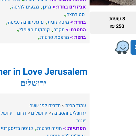
אביזרים בחדר:
מזגן
מצעים למיטה
סט רחצה
3 שעות
בחדר:
מיטה זוגית
פינת ישיבה נעימה
250 ₪
המטבח:
מקרר
קומקום חשמלי
בחצר:
מרפסת פרטית
er in Love Jerusalem
ירושלים
עמוד הבית
חדרים לפי שעה
ירושלים והסביבה
ירושלים
דרום
ירושלי
זוגות
הפרטיות:
חנייה פרטית
כניסה בדיסקרטיו