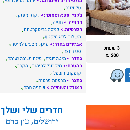
מולטימדיה ואינטרנט:
אינטרנט אלחוטי
טלוויזיה
ג'קוזי, ספא וסאונה:
ג'קוזי מפנק
החנייה:
חנייה
הפרטיות:
כניסה בדיסקרטיות
תשלום ללא מיפגש
אביזרים בחדר:
מזגן
מצעים למיטה
3 שעות
סט רחצה
200 ₪
בחדר:
מיטה זוגית
פינת ישיבה נעימה
המטבח:
מיקרוגל לחימום
מקרר
קומקום חשמלי
בחצר:
מרפסת פרטית
האוכל והשתייה:
שתייה חמה
חדרים שלי ושלך
ירושלים, עין כרם