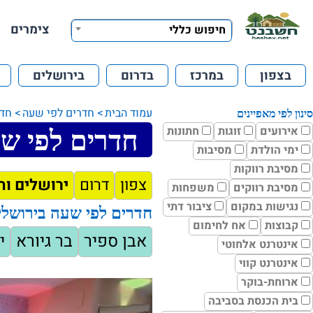
צימרים
חיפוש כללי
בצפון
במרכז
בדרום
בירושלים
עמוד הבית
חדרים לפי שעה
חדר
סינון לפי מאפיינים
אירועים
זוגות
חתונות
חדרים לפי שע
ימי הולדת
מסיבות
מסיבת רווקות
צפון
דרום
ירושלים וה
מסיבת רווקים
משפחות
נגישות במקום
ציבור דתי
חדרים לפי שעה בירושלי
קבוצות
אח לחימום
אבן ספיר
בר גיורא
י
אינטרנט אלחוטי
אינטרנט קווי
ארוחת-בוקר
בית הכנסת בסביבה