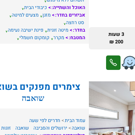
תשלום ללא מיפגש
האוכל והשתייה:
כיבודי הבית
אביזרים בחדר:
מזגן
מצעים למיטה
סט רחצה
בחדר:
מיטה זוגית
פינת ישיבה נעימה
3 שעות
המטבח:
מקרר
קומקום חשמלי
200 ₪
צימרים מפנקים בשו
שואבה
עמוד הבית
חדרים לפי שעה
שואבה
ירושלים והסביבה
שואבה
זוגות