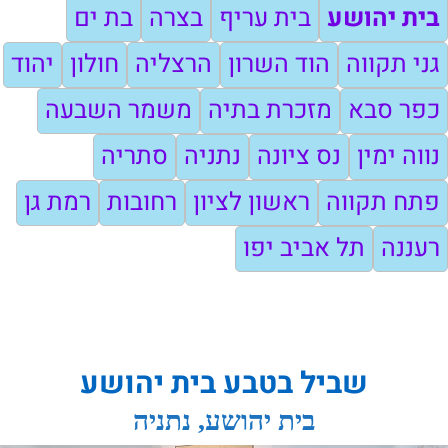
בית יהושע
בית עריף
בצרה
בת ים
גני תקווה
הוד השרון
הרצליה
חולון
יהוד
כפר סבא
מזכרת בתיה
משמר השבעה
נווה ימין
נס ציונה
נתניה
סתריה
פתח תקווה
ראשון לציון
רחובות
רמת גן
רעננה
תל אביב יפו
שביל בטבע בית יהושע
בית יהושע, נתניה