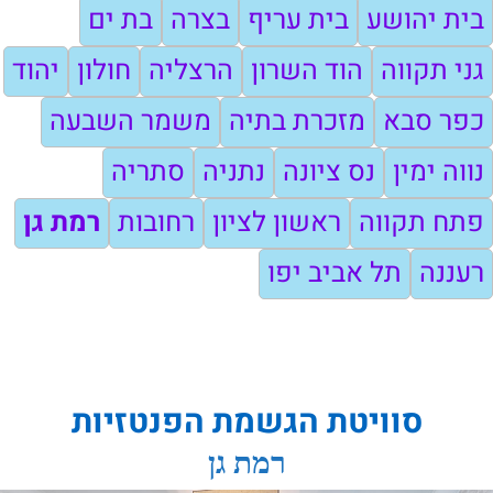
בית יהושע
בית עריף
בצרה
בת ים
גני תקווה
הוד השרון
הרצליה
חולון
יהוד
כפר סבא
מזכרת בתיה
משמר השבעה
נווה ימין
נס ציונה
נתניה
סתריה
פתח תקווה
ראשון לציון
רחובות
רמת גן
רעננה
תל אביב יפו
סוויטת הגשמת הפנטזיות
רמת גן