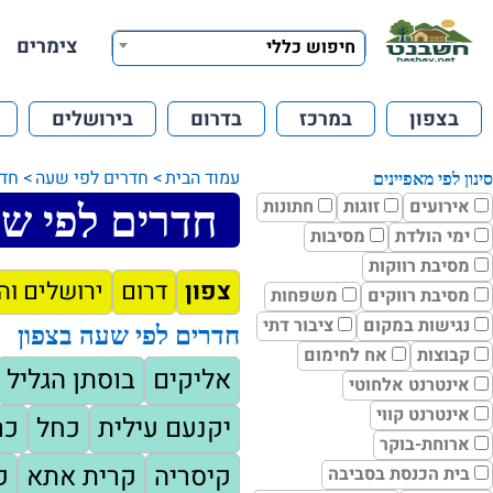
צימרים
חיפוש כללי
בצפון
במרכז
בדרום
בירושלים
עמוד הבית
חדרים לפי שעה
חדר
סינון לפי מאפיינים
אירועים
זוגות
חתונות
חדרים לפי שעה
ימי הולדת
מסיבות
מסיבת רווקות
צפון
דרום
ירושלים וה
מסיבת רווקים
משפחות
נגישות במקום
ציבור דתי
חדרים לפי שעה בצפון
קבוצות
אח לחימום
אליקים
בוסתן הגליל
אינטרנט אלחוטי
אינטרנט קווי
יקנעם עילית
כחל
כר
ארוחת-בוקר
קיסריה
קרית אתא
ק
בית הכנסת בסביבה