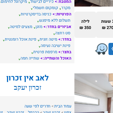
המטבח:
כיריים לבישול
מיקרוגל לחימום
מקרר
קומקום חשמלי
הפרטיות:
כניסה בדיסקרטיות
תשלום ללא מיפגש
ות
לילה
אביזרים בחדר:
מזגן
מצעים למיטה
350 ₪
270 
סט רחצה
בחדר:
מיטה זוגית
פינת אוכל רומנטית
פינת ישיבה נעימה
בחצר:
מרפסת פרטית
האוכל והשתייה:
שתייה חמה
לאב אין זכרון
זכרון יעקב
עמוד הבית
חדרים לפי שעה
צפון
זכרון יעקב
הכרמל
זכרון יעקב
זו