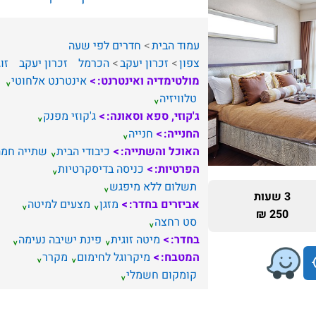
עמוד הבית
חדרים לפי שעה
צפון
זכרון יעקב
הכרמל
זכרון יעקב
זו
מולטימדיה ואינטרנט:
אינטרנט אלחוטי
טלוויזיה
ג'קוזי, ספא וסאונה:
ג'קוזי מפנק
החנייה:
חנייה
האוכל והשתייה:
כיבודי הבית
שתייה חמה
הפרטיות:
כניסה בדיסקרטיות
תשלום ללא מיפגש
3 שעות
אביזרים בחדר:
מזגן
מצעים למיטה
250 ₪
סט רחצה
בחדר:
מיטה זוגית
פינת ישיבה נעימה
המטבח:
מיקרוגל לחימום
מקרר
קומקום חשמלי