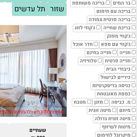
בר המים
בריכה משותפת
שזור
תל עדשים
בריכה עם חימום
בריכה פרטית צמודה
בריכת שחייה
ג'קוזי לזוג
ג'קוזי מפנק
ג'קוזי עם ספא
חדר אוכל
חנייה
חנייה בחינם
חנייה פרטית
טלוויזיה
כיבודי הבית
כיריים לבישול
כניסה בדיסקרטיות
כספת מאובטחת
מ. כביסה
מזגן
מטבח
מיחם
מיטה זוגית
תמונות לדוגמא - להמחשה בלבד!
מיטה זוגית גדולה
מיטות לשיזוף
שעתיים
מיקרוגל לחימום