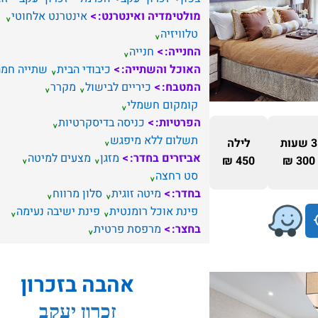
מולטימדיה ואינטרנט:
אינטרנט אלחוטי
טלוויזיה
החנייה:
חנייה
האוכל והשתייה:
כיבודי הבית
שתייה חמה
המטבח:
כיריים לבישול
מקרר
קומקום חשמלי
הפרטיות:
כניסה בדיסקרטיות
תשלום ללא מיפגש
3 שעות
לילה
אביזרים בחדר:
מזגן
מצעים למיטה
450 ₪
300 ₪
סט רחצה
בחדר:
מיטה זוגית
סלון מרווח
פינת אוכל רומנטית
פינת ישיבה נעימה
בחצר:
מרפסת פרטית
אהבה בזכרון
זכרון יעקב