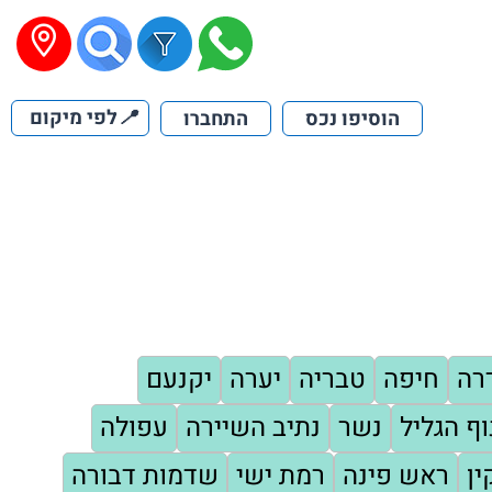
📍
לפי מיקום
הוסיפו נכס
התחברו
רה
חיפה
טבריה
יערה
יקנעם
וף הגליל
נשר
נתיב השיירה
עפולה
ין
ראש פינה
רמת ישי
שדמות דבורה