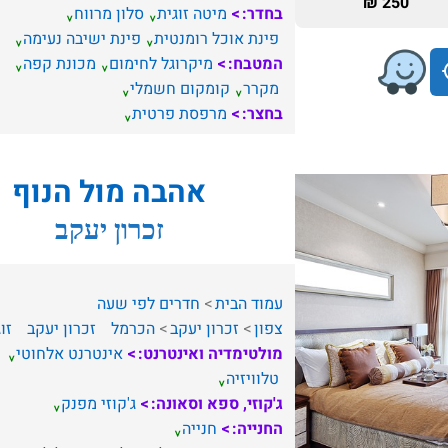
250 ₪
בחדר:
מיטה זוגית
סלון מרווח
פינת אוכל רומנטית
פינת ישיבה נעימה
המטבח:
מיקרוגל לחימום
מכונת קפה
מקרר
קומקום חשמלי
בחצר:
מרפסת פרטית
אהבה מול הנוף
זכרון יעקב
עמוד הבית
חדרים לפי שעה
צפון
זכרון יעקב
הכרמל
זכרון יעקב
זו
מולטימדיה ואינטרנט:
אינטרנט אלחוטי
טלוויזיה
ג'קוזי, ספא וסאונה:
ג'קוזי מפנק
החנייה:
חנייה