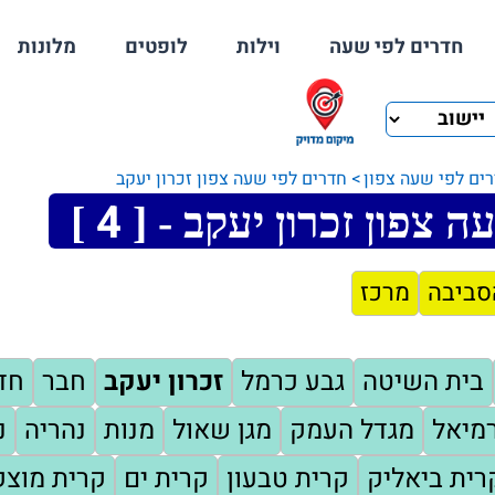
חדרים לפי שעה
וילות
לופטים
מלונות
ים לפי שעה צפון
חדרים לפי שעה צפון זכרון יעקב
4
 צפון זכרון יעקב - [
]
סביבה
מרכז
בית השיטה
גבע כרמל
זכרון יעקב
חבר
חד
מיאל
מגדל העמק
מגן שאול
מנות
נהריה
נ
רית ביאליק
קרית טבעון
קרית ים
קרית מוצק