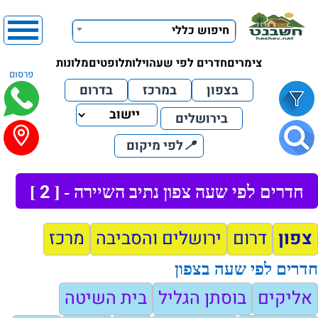
חיפוש כללי
צימרים
חדרים לפי שעה
וילות
לופטים
מלונות
פרסום
בצפון
במרכז
בדרום
בירושלים
📍
לפי מיקום
2
חדרים לפי שעה צפון נתיב השיירה - [
]
צפון
דרום
ירושלים והסביבה
מרכז
חדרים לפי שעה בצפון
אליקים
בוסתן הגליל
בית השיטה