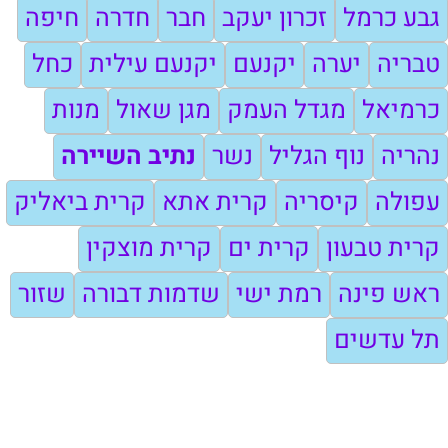
גבע כרמל
זכרון יעקב
חבר
חדרה
חיפה
טבריה
יערה
יקנעם
יקנעם עילית
כחל
כרמיאל
מגדל העמק
מגן שאול
מנות
נהריה
נוף הגליל
נשר
נתיב השיירה
עפולה
קיסריה
קרית אתא
קרית ביאליק
קרית טבעון
קרית ים
קרית מוצקין
ראש פינה
רמת ישי
שדמות דבורה
שזור
תל עדשים