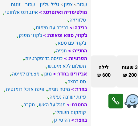
שזור
צפון
גליל עליון
שזור
זוגות
מולטימדיה ואינטרנט:
אינטרנט אלחוטי
טלוויזיה
בריכה:
בריכה עם חימום
ג'קוזי, ספא וסאונה:
ג'קוזי מפנק
ג'קוזי עם ספא
החנייה:
חנייה
הפרטיות:
כניסה בדיסקרטיות
תשלום ללא מיפגש
3 שעות
לילה
אביזרים בחדר:
מזגן
מצעים למיטה
600 ₪
200 ₪
סט רחצה
בחדר:
מיטה זוגית
פינת אוכל רומנטית
פינת ישיבה נעימה
המטבח:
מנגל על האש
מקרר
קומקום חשמלי
בחצר:
רהיטי גן