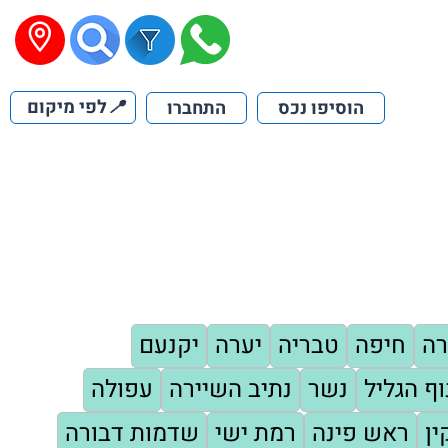
📍
לפי מיקום
הוסיפו נכס
התחברו
ה
חיפה
טבריה
יערה
יקנעם
וף הגליל
נשר
נתיב השיירה
עפולה
ין
ראש פינה
רמת ישי
שדמות דבורה