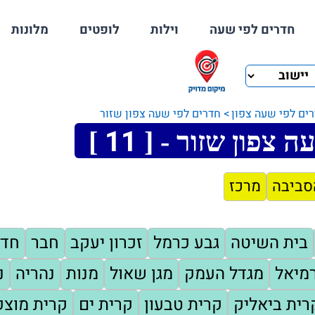
חדרים לפי שעה
וילות
לופטים
מלונות
ים לפי שעה צפון
חדרים לפי שעה צפון שזור
11
ה צפון שזור - [
]
סביבה
מרכז
בית השיטה
גבע כרמל
זכרון יעקב
חבר
חדר
מיאל
מגדל העמק
מגן שאול
מנות
נהריה
נ
רית ביאליק
קרית טבעון
קרית ים
קרית מוצק