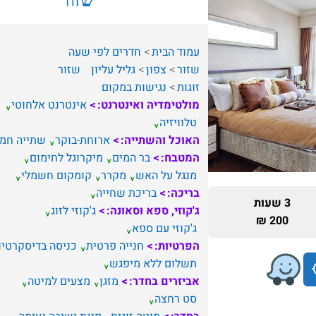
עמוד הבית
חדרים לפי שעה
שזור
צפון
גליל עליון
שזור
זוגות
נגישות במקום
מולטימדיה ואינטרנט:
אינטרנט אלחוטי
טלוויזיה
האוכל והשתייה:
ארוחת-בוקר
שתייה חמ
המטבח:
בר המים
מיקרוגל לחימום
מנגל על האש
מקרר
קומקום חשמלי
בריכה:
בריכת שחייה
3 שעות
ג'קוזי, ספא וסאונה:
ג'קוזי לזוג
200 ₪
ג'קוזי עם ספא
הפרטיות:
חנייה פרטית
כניסה בדיסקרטיו
תשלום ללא מיפגש
אביזרים בחדר:
מזגן
מצעים למיטה
סט רחצה