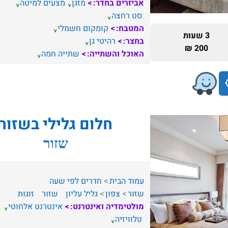
אביזרים בחדר:
מזגן
מצעים למיטה
סט רחצה
המטבח:
קומקום חשמלי
3 שעות
בחצר:
רהיטי גן
200 ₪
האוכל והשתייה:
שתייה חמה
חלום גלילי בשזור
שזור
עמוד הבית
חדרים לפי שעה
שזור
צפון
גליל עליון
שזור
זוגות
מולטימדיה ואינטרנט:
אינטרנט אלחוטי
טלוויזיה