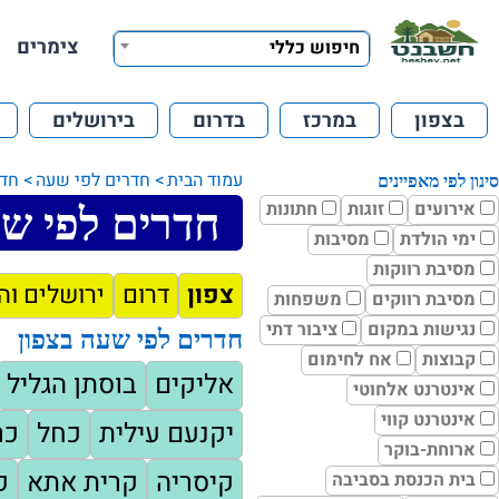
צימרים
חיפוש כללי
בצפון
במרכז
בדרום
בירושלים
עמוד הבית
חדרים לפי שעה
חדר
סינון לפי מאפיינים
אירועים
זוגות
חתונות
חדרים לפי שע
ימי הולדת
מסיבות
מסיבת רווקות
צפון
דרום
ירושלים וה
מסיבת רווקים
משפחות
נגישות במקום
ציבור דתי
חדרים לפי שעה בצפון
קבוצות
אח לחימום
אליקים
בוסתן הגליל
אינטרנט אלחוטי
אינטרנט קווי
יקנעם עילית
כחל
כר
ארוחת-בוקר
קיסריה
קרית אתא
ק
בית הכנסת בסביבה