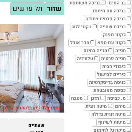
בר המים
בריכה משותפת
שזור
תל עדשים
בריכה עם חימום
בריכה פרטית צמודה
בריכת שחייה
ג'קוזי לזוג
ג'קוזי מפנק
ג'קוזי עם ספא
חדר אוכל
חנייה
חנייה בחינם
חנייה פרטית
טלוויזיה
כיבודי הבית
כיריים לבישול
כניסה בדיסקרטיות
כספת מאובטחת
מ. כביסה
מזגן
מטבח
מיחם
מיטה זוגית
תמונות לדוגמא - להמחשה בלבד!
מיטה זוגית גדולה
מיטות לשיזוף
שעתיים
מיקרוגל לחימום