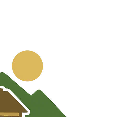
💬
🧭
🗺️