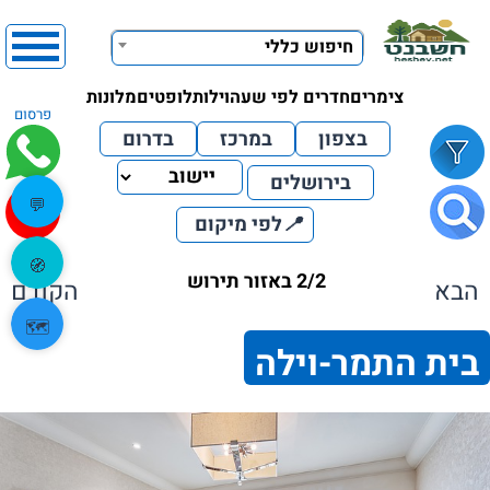
חיפוש כללי
צימרים
חדרים לפי שעה
וילות
לופטים
מלונות
פרסום
בצפון
במרכז
בדרום
בירושלים
💬
📍
לפי מיקום
🧭
2/2 באזור תירוש
הבא
הקודם
🗺️
בית התמר-וילה