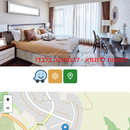
תמונות לדוגמא - להמחשה בלבד!
+
−