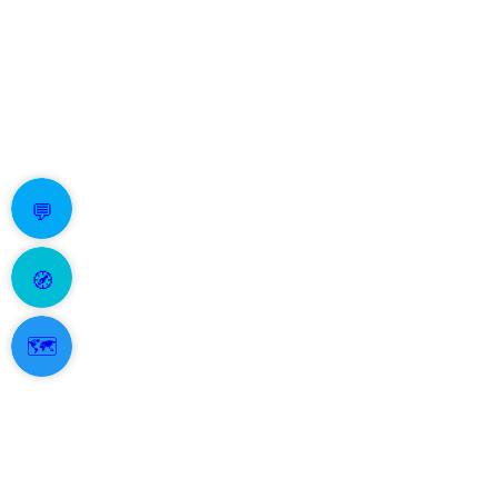
💬
🧭
🗺️