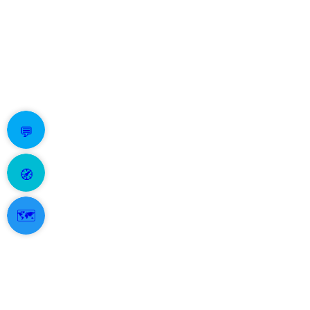
💬
🧭
🗺️