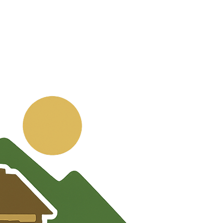
💬
🧭
🗺️