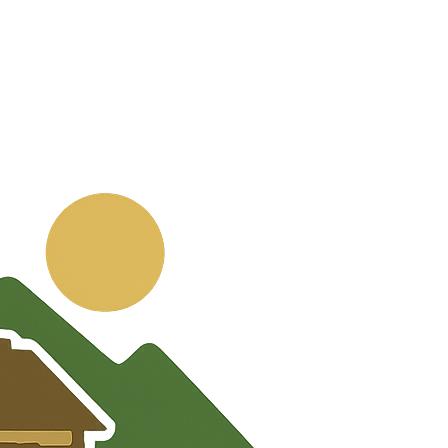
💬
🧭
🗺️