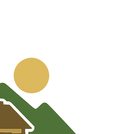
💬
🧭
🗺️