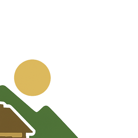
💬
🧭
🗺️