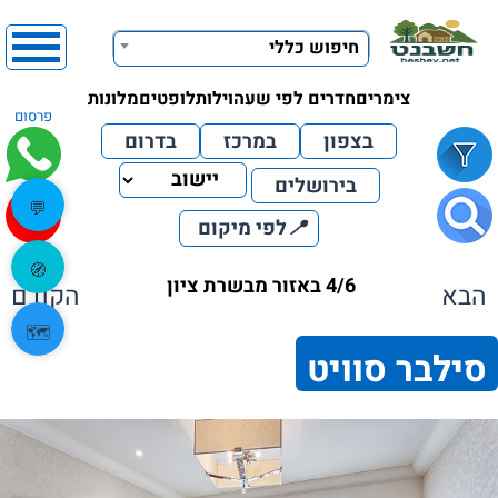
חיפוש כללי
צימרים
חדרים לפי שעה
וילות
לופטים
מלונות
פרסום
בצפון
במרכז
בדרום
בירושלים
💬
📍
לפי מיקום
🧭
4/6 באזור מבשרת ציון
הבא
הקודם
🗺️
סילבר סוויט