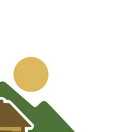
💬
🧭
🗺️