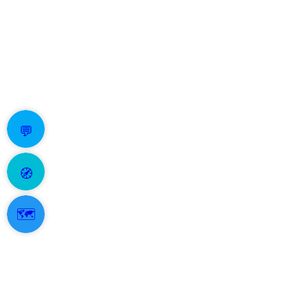
💬
🧭
🗺️