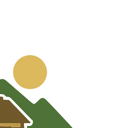
💬
🧭
🗺️