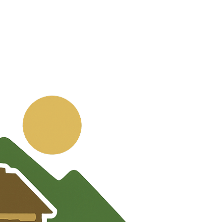
💬
🧭
🗺️