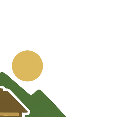
💬
🧭
🗺️