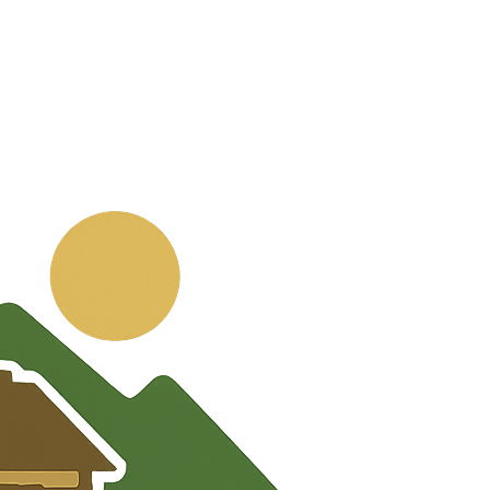
💬
🧭
🗺️