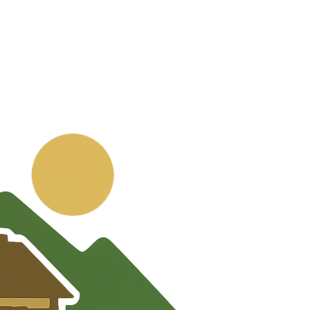
💬
🧭
🗺️