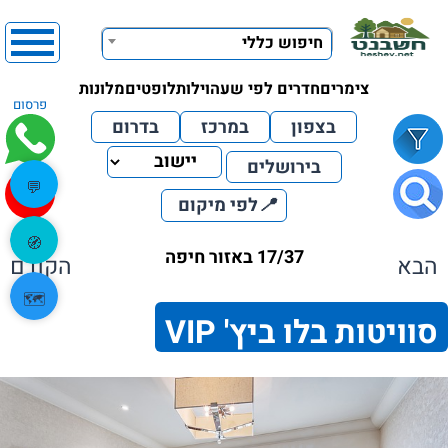
חיפוש כללי
צימרים
חדרים לפי שעה
וילות
לופטים
מלונות
פרסום
בצפון
במרכז
בדרום
בירושלים
💬
📍
לפי מיקום
🧭
17/37 באזור חיפה
הבא
הקודם
🗺️
סוויטות בלו ביץ' VIP