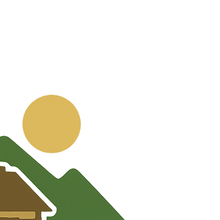
💬
🧭
🗺️