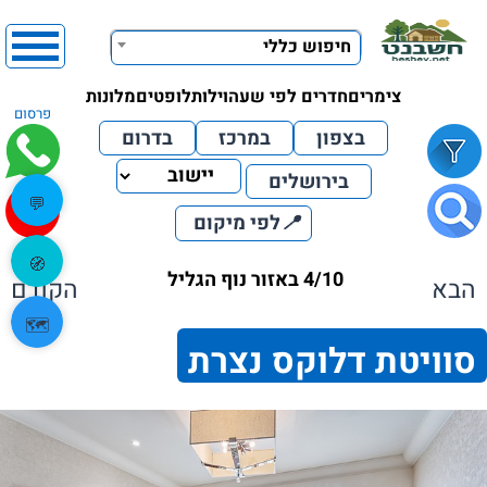
חיפוש כללי
צימרים
חדרים לפי שעה
וילות
לופטים
מלונות
פרסום
בצפון
במרכז
בדרום
בירושלים
💬
📍
לפי מיקום
🧭
4/10 באזור נוף הגליל
הבא
הקודם
🗺️
סוויטת דלוקס נצרת