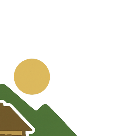
💬
🧭
🗺️