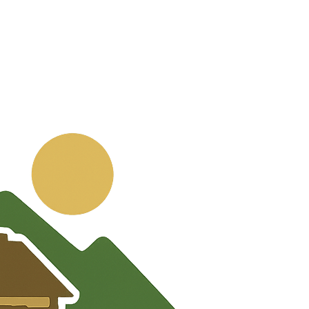
💬
🧭
🗺️