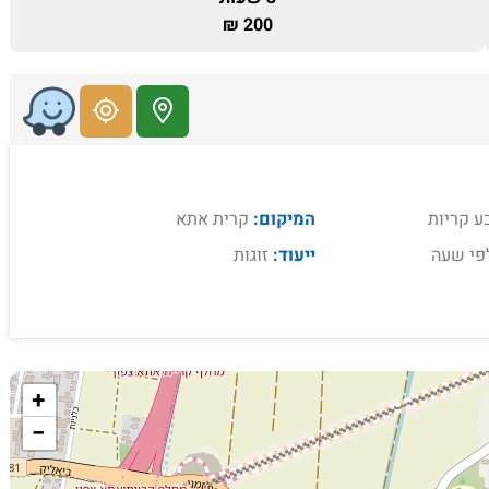
200 ₪
ע קריות
המיקום:
קרית אתא
פי שעה
ייעוד:
זוגות
+
−