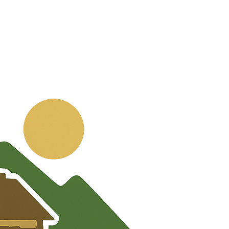
💬
🧭
🗺️