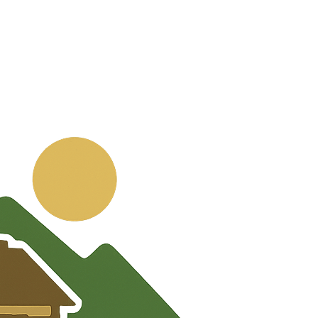
💬
🧭
🗺️