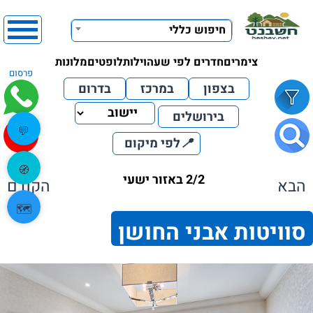
חיפוש כללי
צימרים
חדרים לפי שעה
וילות
לופטים
מלונות
פרסום
בצפון
במרכז
בדרום
בירושלים
💬
📍
לפי מיקום
🧭
2/2 באזור ישעי
הבא
הקודם
🗺️
סוויטות אבני החושן