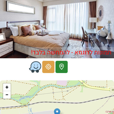
תמונות לדוגמא - להמחשה בלבד!
+
−