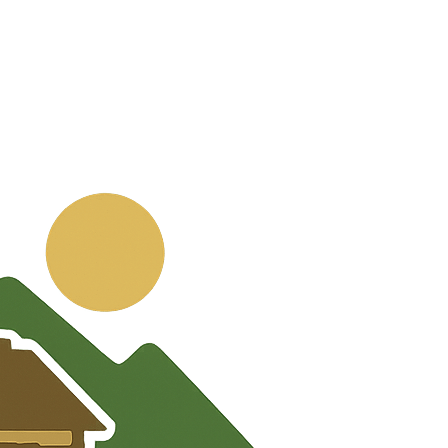
💬
🧭
🗺️