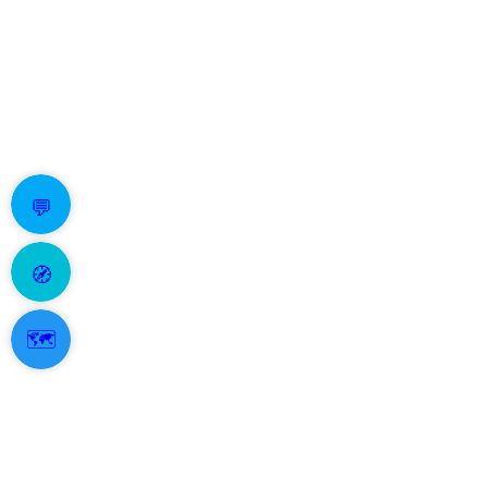
💬
🧭
🗺️