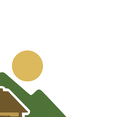
💬
🧭
🗺️