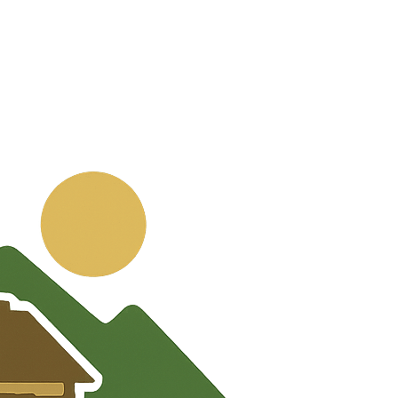
💬
🧭
🗺️