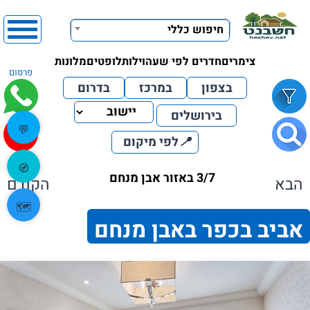
חיפוש כללי
צימרים
חדרים לפי שעה
וילות
לופטים
מלונות
פרסום
בצפון
במרכז
בדרום
בירושלים
💬
📍
לפי מיקום
🧭
3/7 באזור אבן מנחם
הבא
הקודם
🗺️
אביב בכפר באבן מנחם