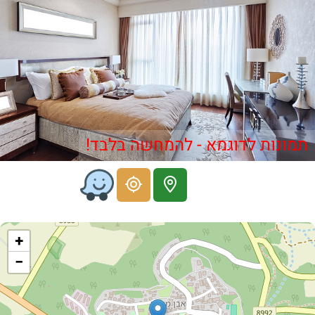
תמונות לדוגמא - להמחשה בלבד!
+
−