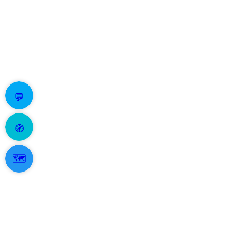
💬
🧭
🗺️