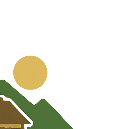
💬
🧭
🗺️