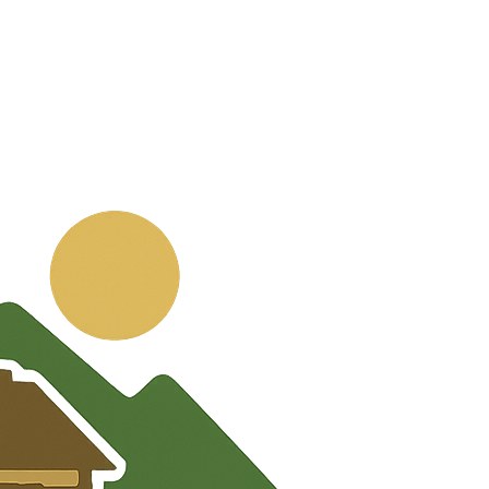
💬
🧭
🗺️