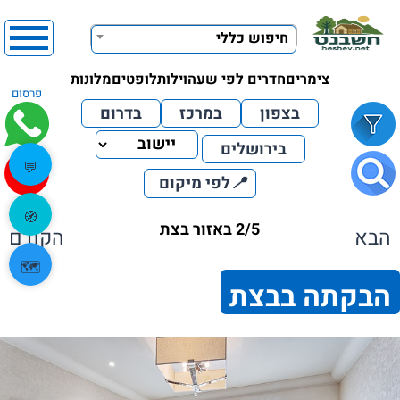
חיפוש כללי
צימרים
חדרים לפי שעה
וילות
לופטים
מלונות
פרסום
בצפון
במרכז
בדרום
בירושלים
💬
📍
לפי מיקום
🧭
2/5 באזור בצת
הבא
הקודם
🗺️
הבקתה בבצת