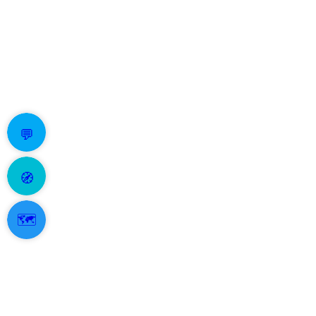
💬
🧭
🗺️