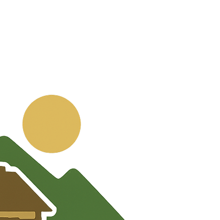
💬
🧭
🗺️